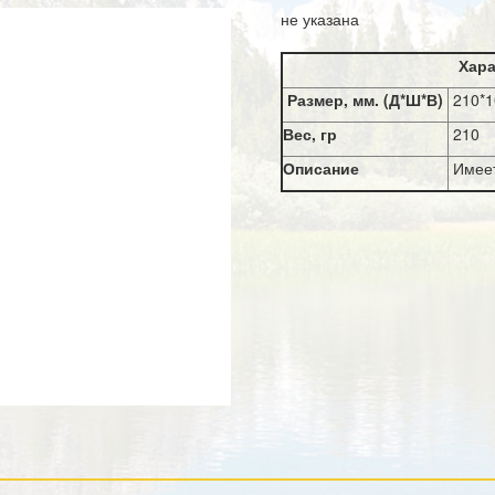
не указана
Хара
Размер, мм. (Д*Ш*В)
210*
Вес, гр
210
Описание
Имеет