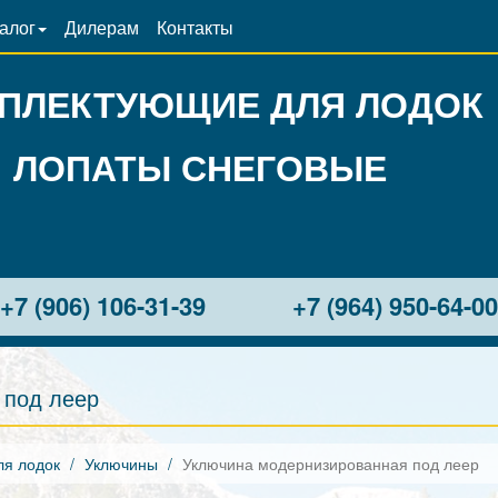
алог
Дилерам
Контакты
ПЛЕКТУЮЩИЕ ДЛЯ ЛОДОК
ЛОПАТЫ СНЕГОВЫЕ
+7 (906) 106-31-39
+7 (964) 950-64-0
 под леер
я лодок
Уключины
Уключина модернизированная под леер