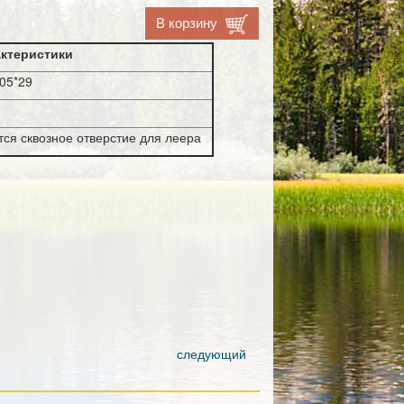
В корзину
ктеристики
105*29
ся сквозное отверстие для леера
следующий