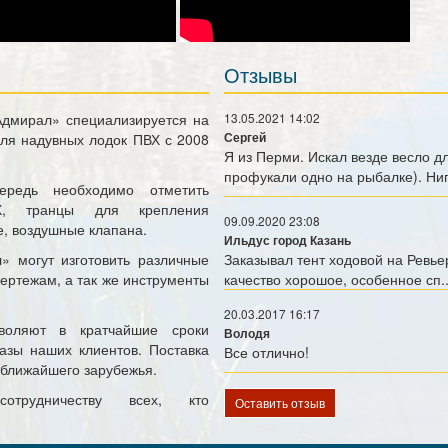
Отзывы
Адмирал»
специализируется на
13.05.2021 14:02
для надувных лодок ПВХ
с 2008
Сергей
Я из Перми. Искал везде весло 
профукали одно на рыбалке). Нигд
редь необходимо отметить
, транцы для крепления
09.09.2020 23:08
, воздушные клапана.
Ильдус город Казань
л»
могут изготовить различные
Заказывал тент ходовой на Ревьер
чертежам, а так же инструменты
качество хорошое, особенное сп..
20.03.2017 16:17
зволяют в кратчайшие сроки
Володя
азы наших клиентов. Поставка
Все отлично!
 ближайшего зарубежья.
отрудничеству всех, кто
Оставить отзыв