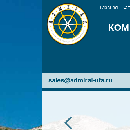
Главная
Кат
КОМ
sales@admiral-ufa.ru