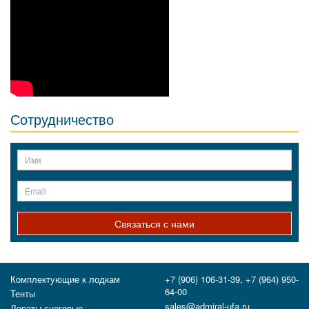
Сотрудничество
Связаться с нами
Комплектующие к лодкам
+7 (906) 106-31-39, +7 (964) 950-
64-00
Тенты
sales@admiral-ufa.ru
Лопаты снеговые